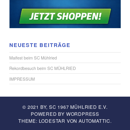
NEUESTE BEITRÄGE
Maifest beim SC Mühlried
Rekordbesuch beim SC MÜHLRIED
IMPRESSUM
© 2021 BY, SC 1967 MÜHLRIED E.V.
POWERED BY WORDPRESS
THEME: LODESTAR VON
AUTOMATTIC
.